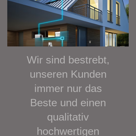
Wir sind bestrebt,
unseren Kunden
immer nur das
Beste und einen
qualitativ
hochwertigen